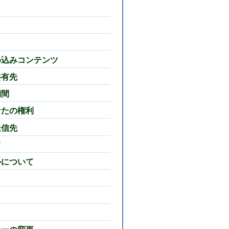
め込みコンテンツ
共有先
期間
なたの権利
送信先
て
ルについて