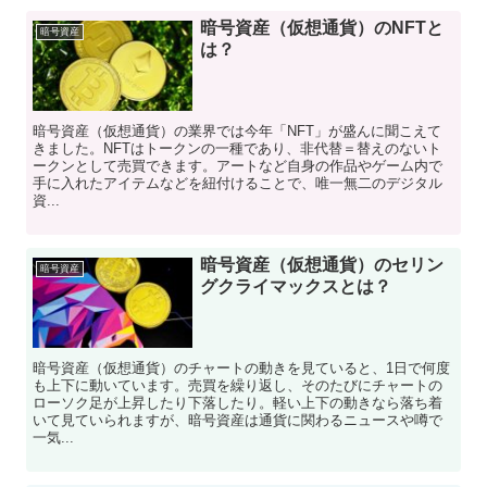
暗号資産（仮想通貨）のNFTと
暗号資産
は？
暗号資産（仮想通貨）の業界では今年「NFT」が盛んに聞こえて
きました。NFTはトークンの一種であり、非代替＝替えのないト
ークンとして売買できます。アートなど自身の作品やゲーム内で
手に入れたアイテムなどを紐付けることで、唯一無二のデジタル
資...
暗号資産（仮想通貨）のセリン
暗号資産
グクライマックスとは？
暗号資産（仮想通貨）のチャートの動きを見ていると、1日で何度
も上下に動いています。売買を繰り返し、そのたびにチャートの
ローソク足が上昇したり下落したり。軽い上下の動きなら落ち着
いて見ていられますが、暗号資産は通貨に関わるニュースや噂で
一気...