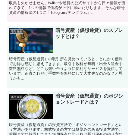
収集も欠かせません。twitterや通貨の公式サイトから日々情報が流
れてきて、1つの情報で価格が上下に動いたりします。そんな暗号
資産の情報源の1つに「Telegram/テレグラム」...
暗号資産（仮想通貨）のスプレ
暗号資産
ッドとは？
暗号資産（仮想通貨）の取引所を見比べていると、とにかく便利
でお得な感じに思えてきます。取引手数料が無料・出金＆送金手
数料無料など、どこも競い合うように便利なサービスを提供して
います。正直これだけ手数料を無料にして大丈夫なのかな？と思
うかも...
暗号資産（仮想通貨）のポジシ
暗号資産
ョントレードとは？
暗号資産（仮想通貨）の投資方法で「ポジショントレード」とい
う方法があります。株式投資の方では馴染みのある投資方法で、
前回までに解説してきた短期保有に比べれば長期保有のやり方に