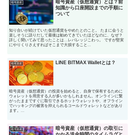
暗号資産（仮想通貨）とは？前
暗号資産
知識から口座開設までの手順に
ついて
知り合いが続けていた仮想通貨をやめたとのこと。 たまに会うと
楽しそうに語りだして最後は勧めてきていたほどなのに、なぜ？
詳しく聞いてみて思ったことは…レバレッジこわっ。 ですが堅実
にやりくりさえすればそこまで大損すること...
LINE BITMAX Walletとは？
暗号資産
暗号資産（仮想通貨）の投資を始めると、自身で保有するために
ウォレットを用意する人が多いかもしれません。オンラインに繋
がったままですぐに取引できるホットウォレットや、オフライン
でハッキングの被害を抑えられるコールドウォレットなどがあり
ます。...
暗号資産（仮想通貨）の取引に
暗号資産
かかる送金時間のタイムラグと